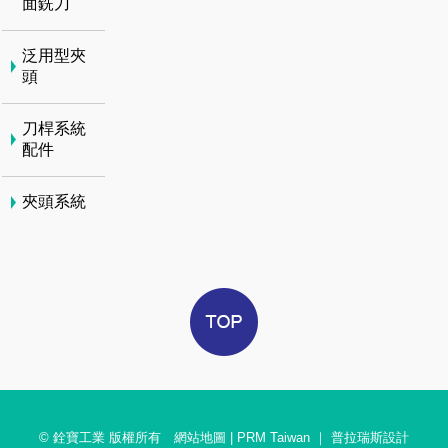
面銑刀
泛用型夾
頭
刀桿系統
配件
夾頭系統
© 銓寶工業 版權所有
網站地圖
|
PRM Taiwan
｜
普拉瑞斯設計