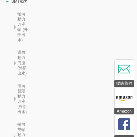
BMT動力
軸向
動力
刀座
軸 (外
部出
水)
逕向
動力
刀座
(外部
出水)
聯絡我們
徑向
雙頭
動力
刀座
(外部
Amazon
出水)
軸向
雙軸
動力