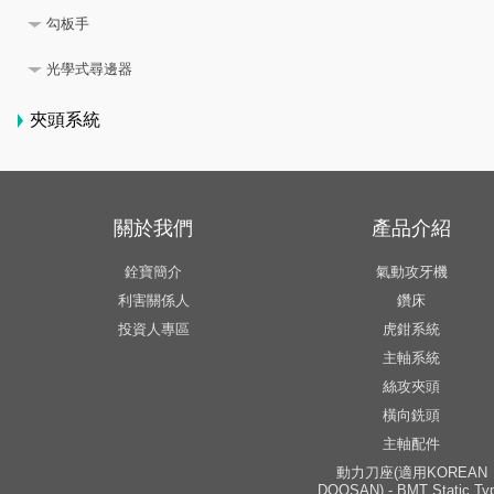
勾板手
光學式尋邊器
夾頭系統
關於我們
產品介紹
銓寶簡介
氣動攻牙機
利害關係人
鑽床
投資人專區
虎鉗系統
主軸系統
絲攻夾頭
橫向銑頭
主軸配件
動力刀座(適用KOREAN
DOOSAN) - BMT Static Ty