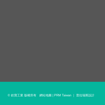
© 銓寶工業 版權所有
網站地圖
|
PRM Taiwan
｜
普拉瑞斯設計