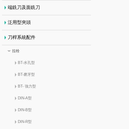
端銑刀及面銑刀
泛用型夾頭
刀桿系統配件
拉栓
BT-水孔型
BT-磨牙型
BT- 強力型
DIN-A型
DIN-B型
DIN-R型