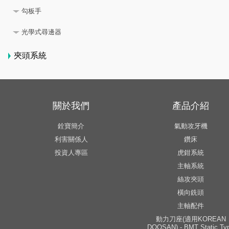
勾板手
光學式尋邊器
夾頭系統
關於我們
產品介紹
銓寶簡介
氣動攻牙機
利害關係人
鑽床
投資人專區
虎鉗系統
主軸系統
絲攻夾頭
橫向銑頭
主軸配件
動力刀座(適用KOREAN
DOOSAN) - BMT Static Ty