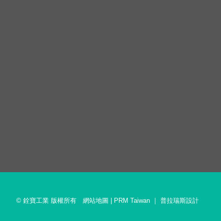
© 銓寶工業 版權所有
網站地圖
|
PRM Taiwan
｜
普拉瑞斯設計