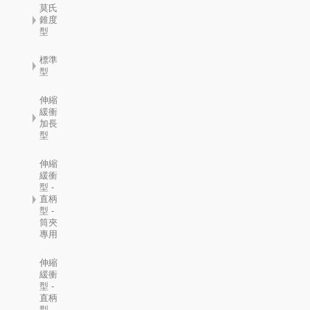
莫氏
錐度
型
標準
型
伸縮
緩衝
加長
型
伸縮
緩衝
型 -
直柄
型 -
筒夾
專用
伸縮
緩衝
型 -
直柄
型 -