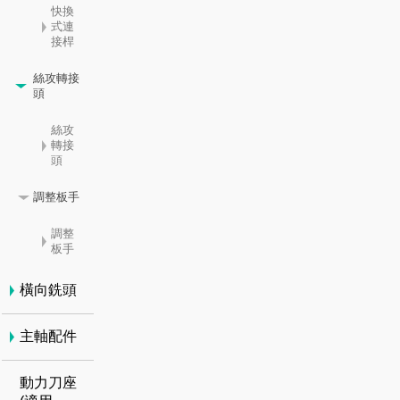
快換
式連
接桿
絲攻轉接
頭
絲攻
轉接
頭
調整板手
調整
板手
橫向銑頭
主軸配件
動力刀座