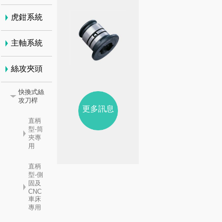
虎鉗系統
主軸系統
絲攻夾頭
快換式絲
攻刀桿
更多訊息
直柄
型-筒
夾專
用
直柄
型-側
固及
CNC
車床
專用