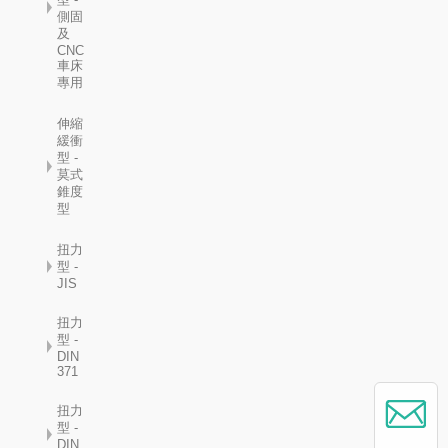
側固
及
CNC
車床
專用
伸縮
緩衝
型 -
莫式
錐度
型
扭力
型 -
JIS
扭力
型 -
DIN
371
扭力
型 -
DIN