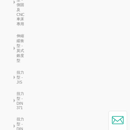
側固
及
CNC
車床
專用
伸縮
緩衝
型 -
莫式
錐度
型
扭力
型 -
JIS
扭力
型 -
DIN
371
扭力
型 -
DIN