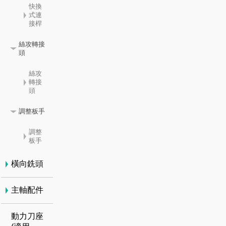
快換
式連
接桿
絲攻轉接
頭
絲攻
轉接
頭
調整板手
調整
板手
橫向銑頭
主軸配件
動力刀座