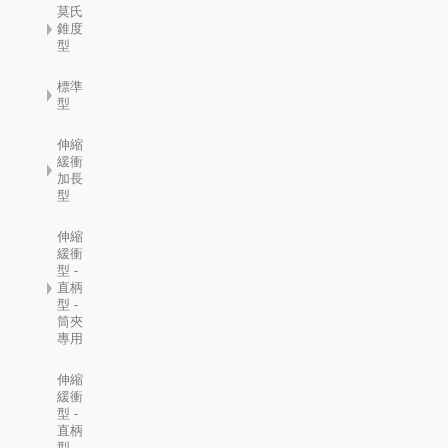
莫氏
錐度
型
標準
型
伸縮
緩衝
加長
型
伸縮
緩衝
型 -
直柄
型 -
筒夾
專用
伸縮
緩衝
型 -
直柄
型 -