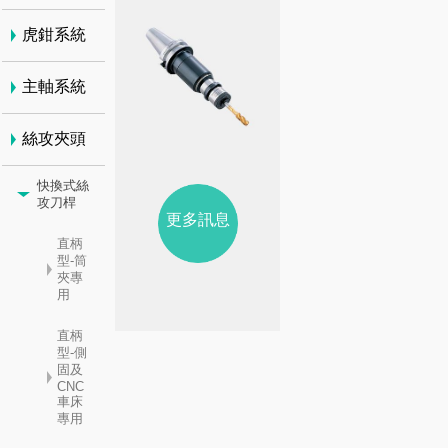
虎鉗系統
主軸系統
絲攻夾頭
快換式絲
攻刀桿
更多訊息
直柄
型-筒
夾專
用
直柄
型-側
固及
CNC
車床
專用