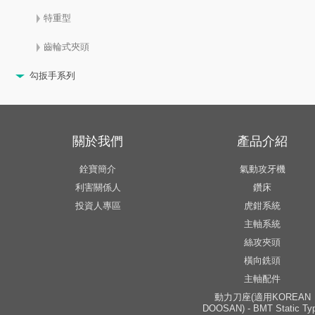
特重型
齒輪式夾頭
勾扳手系列
關於我們
產品介紹
銓寶簡介
氣動攻牙機
利害關係人
鑽床
投資人專區
虎鉗系統
主軸系統
絲攻夾頭
橫向銑頭
主軸配件
動力刀座(適用KOREAN
DOOSAN) - BMT Static Ty