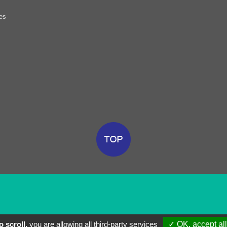
es
 scroll,
you are allowing all third-party services
✓ OK, accept all