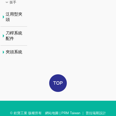
扳手
泛用型夾
頭
刀桿系統
配件
夾頭系統
© 銓寶工業 版權所有
網站地圖
|
PRM Taiwan
｜
普拉瑞斯設計