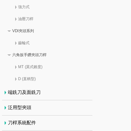
強力式
油壓刀桿
VDI夾頭系列
齒輪式
六角扳手鑽夾頭刀桿
MT (莫式錐度)
D (直柄型)
端銑刀及面銑刀
泛用型夾頭
刀桿系統配件