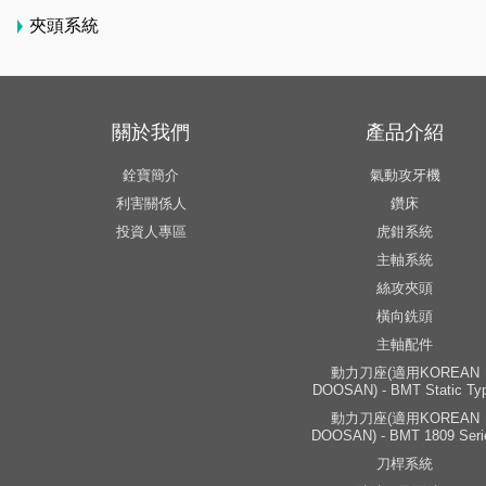
夾頭系統
關於我們
產品介紹
銓寶簡介
氣動攻牙機
利害關係人
鑽床
投資人專區
虎鉗系統
主軸系統
絲攻夾頭
橫向銑頭
主軸配件
動力刀座(適用KOREAN
DOOSAN) - BMT Static Ty
動力刀座(適用KOREAN
DOOSAN) - BMT 1809 Seri
刀桿系統