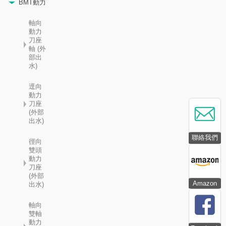
BMT動力
軸向
動力
刀座
軸 (外
部出
水)
逕向
動力
刀座
(外部
出水)
聯絡我們
徑向
雙頭
動力
刀座
(外部
Amazon
出水)
軸向
雙軸
動力