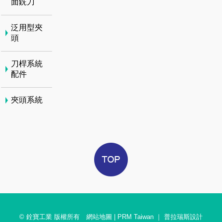
面銑刀
泛用型夾
頭
刀桿系統
配件
夾頭系統
© 銓寶工業 版權所有
網站地圖
|
PRM Taiwan
｜
普拉瑞斯設計