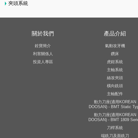
夾頭系統
關於我們
產品介紹
銓寶簡介
氣動攻牙機
利害關係人
鑽床
投資人專區
虎鉗系統
主軸系統
絲攻夾頭
橫向銑頭
主軸配件
動力刀座(適用KOREAN
DOOSAN) - BMT Static Ty
動力刀座(適用KOREAN
DOOSAN) - BMT 1809 Seri
刀桿系統
端銑刀及面銑刀