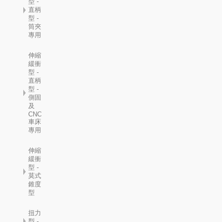
型 -
直柄
型 -
筒夾
專用
伸縮
緩衝
型 -
直柄
型 -
側固
及
CNC
車床
專用
伸縮
緩衝
型 -
莫式
錐度
型
扭力
型 -