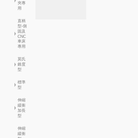
夾專
用
直柄
型-側
固及
CNC
車床
專用
莫氏
錐度
型
標準
型
伸縮
緩衝
加長
型
伸縮
緩衝