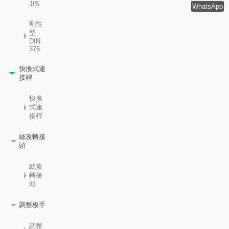
JIS
WhatsApp
剛性
型 -
DIN
376
快換式連
接桿
快換
式連
接桿
絲攻轉接
頭
絲攻
轉接
頭
調整板手
調整