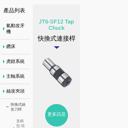
產品列表
JT6-SF12 Tap
氣動攻牙
Chuck
機
快換式連接桿
鑽床
虎鉗系統
主軸系統
絲攻夾頭
快換式絲
攻刀桿
更多訊息
直柄
型-筒