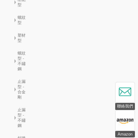
型
螺紋
型
塑材
型
螺紋
型 -
不鏽
鋼
止漏
型 -
合金
剛
聯絡我們
止漏
型 -
不鏽
鋼
Amazon