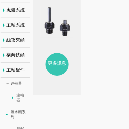
虎鉗系統
主軸系統
絲攻夾頭
橫向銑頭
更多訊息
主軸配件
連軸器
連軸
器
噴水頭系
列
壓配