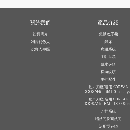
關於我們
產品介紹
銓寶簡介
氣動攻牙機
利害關係人
鑽床
投資人專區
虎鉗系統
主軸系統
絲攻夾頭
橫向銑頭
主軸配件
動力刀座(適用KOREAN
DOOSAN) - BMT Static Ty
動力刀座(適用KOREAN
DOOSAN) - BMT 1809 Seri
刀桿系統
端銑刀及面銑刀
泛用型夾頭