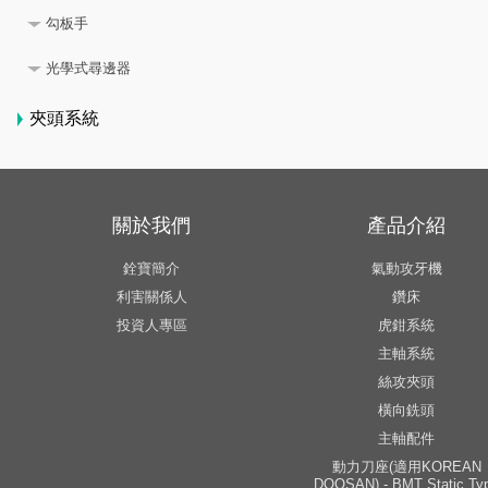
勾板手
光學式尋邊器
夾頭系統
關於我們
產品介紹
銓寶簡介
氣動攻牙機
利害關係人
鑽床
投資人專區
虎鉗系統
主軸系統
絲攻夾頭
橫向銑頭
主軸配件
動力刀座(適用KOREAN
DOOSAN) - BMT Static Ty