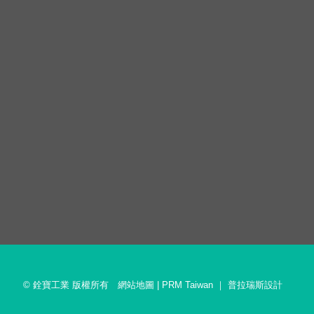
© 銓寶工業 版權所有
網站地圖
|
PRM Taiwan
｜
普拉瑞斯設計