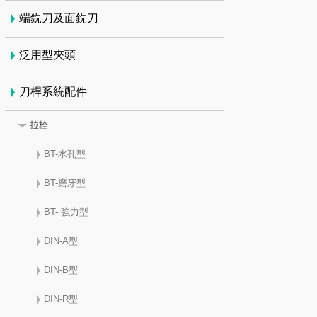
端銑刀及面銑刀
泛用型夾頭
刀桿系統配件
拉栓
BT-水孔型
BT-磨牙型
BT- 強力型
DIN-A型
DIN-B型
DIN-R型