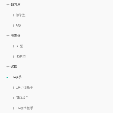
鎖刀座
標準型
A型
清潔棒
BT型
HSK型
螺帽
ER板手
ER小徑板手
開口板手
ER標準板手