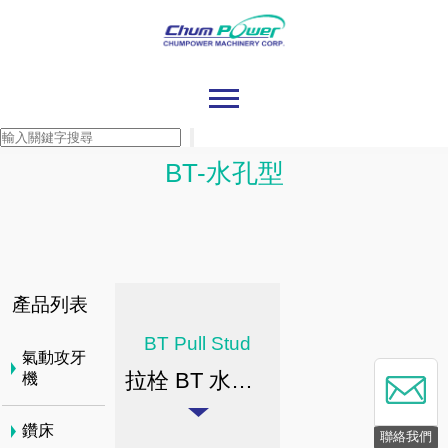
BT-水孔型
產品列表
BT Pull Stud
氣動攻牙
拉栓 BT 水孔型
機
鑽床
聯絡我們