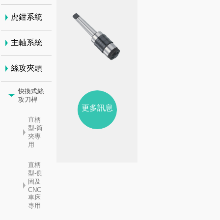
虎鉗系統
主軸系統
絲攻夾頭
快換式絲
攻刀桿
更多訊息
直柄
型-筒
夾專
用
直柄
型-側
固及
CNC
車床
專用