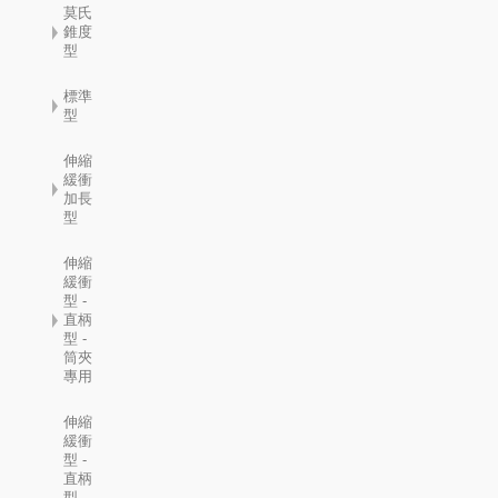
莫氏
錐度
型
標準
型
伸縮
緩衝
加長
型
伸縮
緩衝
型 -
直柄
型 -
筒夾
專用
伸縮
緩衝
型 -
直柄
型 -