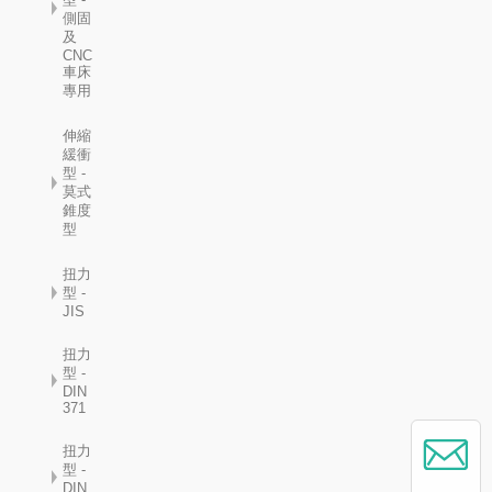
側固
及
CNC
車床
專用
伸縮
緩衝
型 -
莫式
錐度
型
扭力
型 -
JIS
扭力
型 -
DIN
371
扭力
型 -
DIN