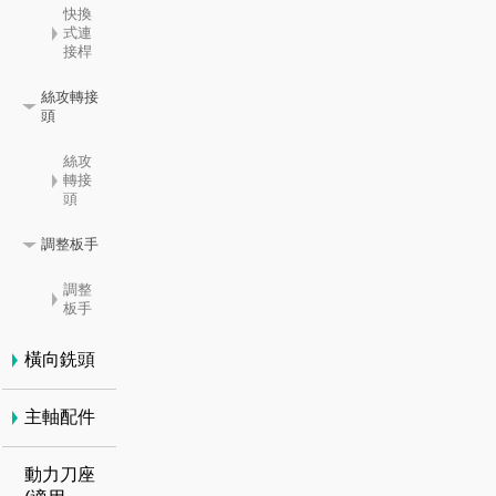
快換
式連
接桿
絲攻轉接
頭
絲攻
轉接
頭
調整板手
調整
板手
橫向銑頭
主軸配件
動力刀座