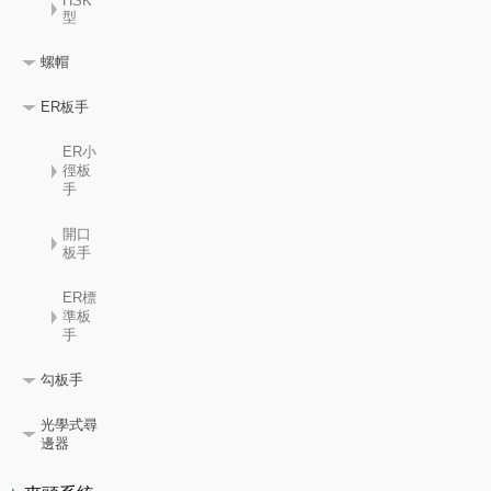
HSK
型
螺帽
ER板手
ER小
徑板
手
開口
板手
ER標
準板
手
勾板手
光學式尋
邊器