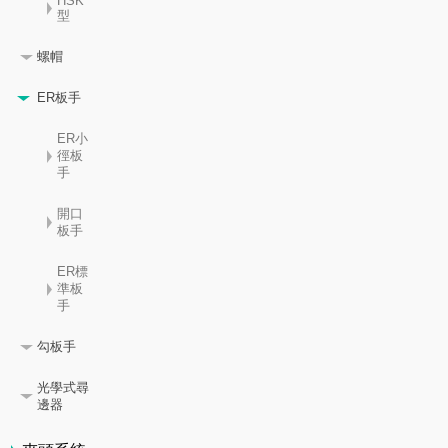
HSK
型
螺帽
ER板手
ER小
徑板
手
開口
板手
ER標
準板
手
勾板手
光學式尋
邊器