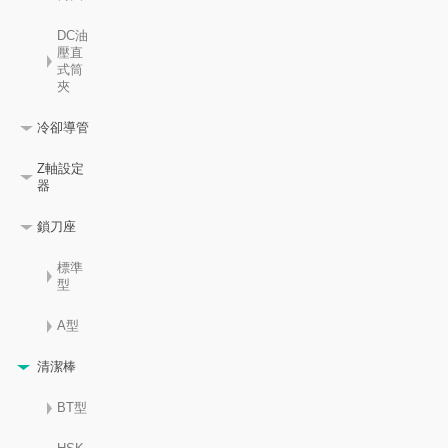
DC油
壓直
式筒
夾
冷卻導管
Z軸設定
器
鎖刀座
標準
型
A型
清潔棒
BT型