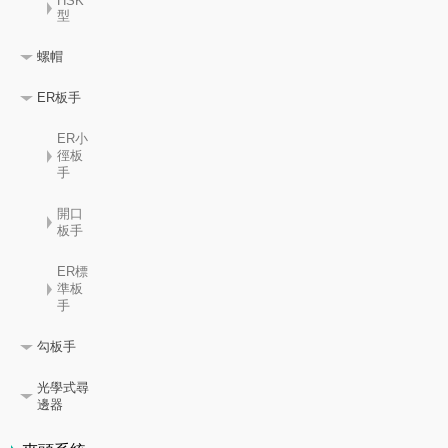
HSK
型
螺帽
ER板手
ER小
徑板
手
開口
板手
ER標
準板
手
勾板手
光學式尋
邊器