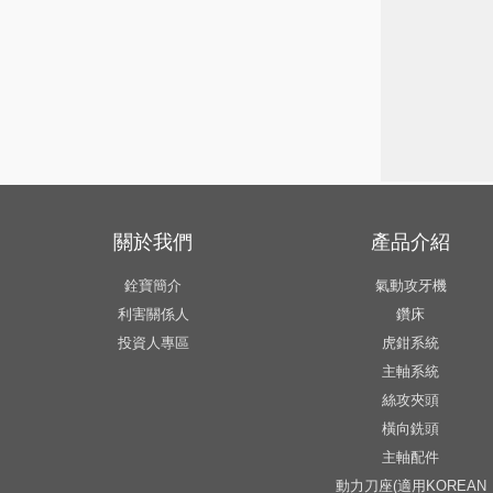
關於我們
產品介紹
銓寶簡介
氣動攻牙機
利害關係人
鑽床
投資人專區
虎鉗系統
主軸系統
絲攻夾頭
橫向銑頭
主軸配件
動力刀座(適用KOREAN