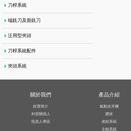
刀桿系統
端銑刀及面銑刀
泛用型夾頭
刀桿系統配件
夾頭系統
關於我們
產品介紹
銓寶簡介
氣動攻牙機
利害關係人
鑽床
投資人專區
虎鉗系統
主軸系統