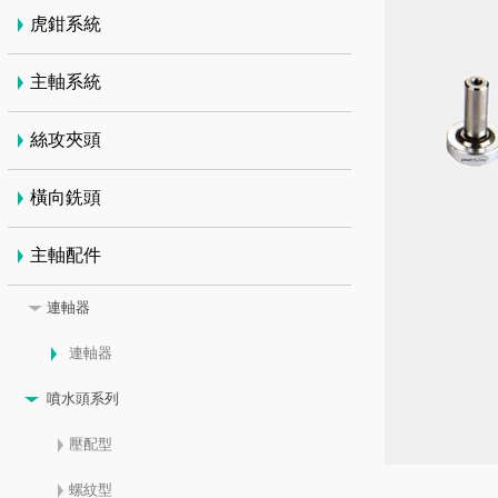
虎鉗系統
主軸系統
絲攻夾頭
橫向銑頭
主軸配件
連軸器
連軸器
噴水頭系列
壓配型
螺紋型