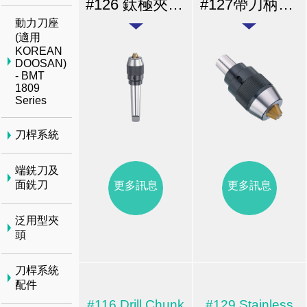
#126 鈦極夾頭系列/ 連柄一體式 / 特重型系列
#127帶刀柄式夾頭 / 重型及特重型系列
動力刀座
(適用
KOREAN
DOOSAN)
- BMT
1809
Series
刀桿系統
端銑刀及
面銑刀
更多訊息
更多訊息
泛用型夾
頭
刀桿系統
配件
#116 Drill Chunk
#129 Stainless