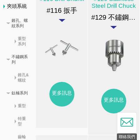
Steel Drill Chuck
夾頭系統
#116 扳手
#129 不鏽鋼夾頭系列 / 錐孔&螺紋
錐孔、螺
紋系列
重型
系列
不鏽鋼系
列
錐孔&
螺紋
更多訊息
鈦極系列
更多訊息
重型
特重
型
聯絡我們
齒輪