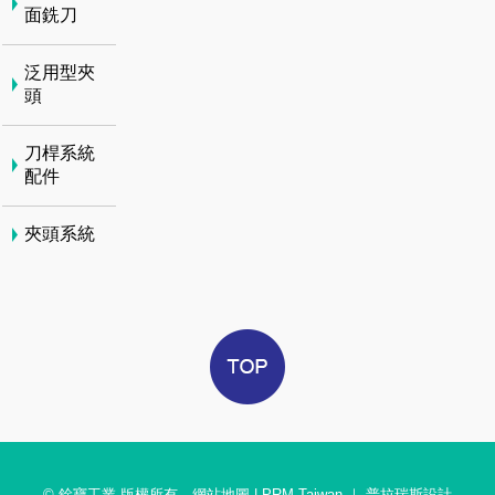
面銑刀
泛用型夾
頭
刀桿系統
配件
夾頭系統
© 銓寶工業 版權所有
網站地圖
|
PRM Taiwan
｜
普拉瑞斯設計