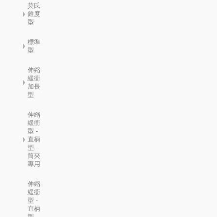
莫氏
錐度
型
標準
型
伸縮
緩衝
加長
型
伸縮
緩衝
型 -
直柄
型 -
筒夾
專用
伸縮
緩衝
型 -
直柄
型 -