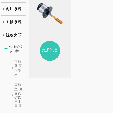
虎鉗系統
主軸系統
絲攻夾頭
快換式絲
更多訊息
攻刀桿
直柄
型-筒
夾專
用
直柄
型-側
固及
CNC
車床
專用