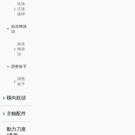
快換
式連
接桿
絲攻轉接
頭
絲攻
轉接
頭
調整板手
調整
板手
橫向銑頭
主軸配件
動力刀座