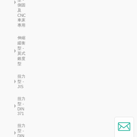
側固
及
CNC
車床
專用
伸縮
緩衝
型 -
莫式
錐度
型
扭力
型 -
JIS
扭力
型 -
DIN
371
扭力
型 -
DIN