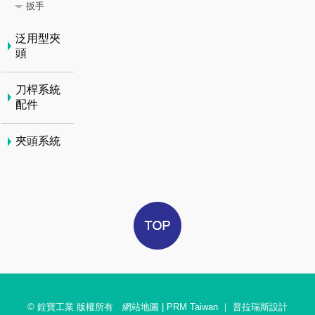
扳手
泛用型夾
頭
刀桿系統
配件
夾頭系統
© 銓寶工業 版權所有
網站地圖
|
PRM Taiwan
｜
普拉瑞斯設計