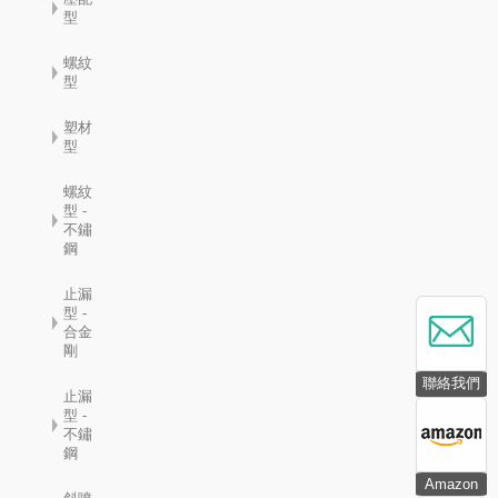
型
螺紋
型
塑材
型
螺紋
型 -
不鏽
鋼
止漏
型 -
合金
剛
聯絡我們
止漏
型 -
不鏽
鋼
Amazon