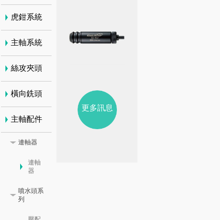
虎鉗系統
主軸系統
絲攻夾頭
橫向銑頭
更多訊息
主軸配件
連軸器
連軸
器
噴水頭系
列
壓配