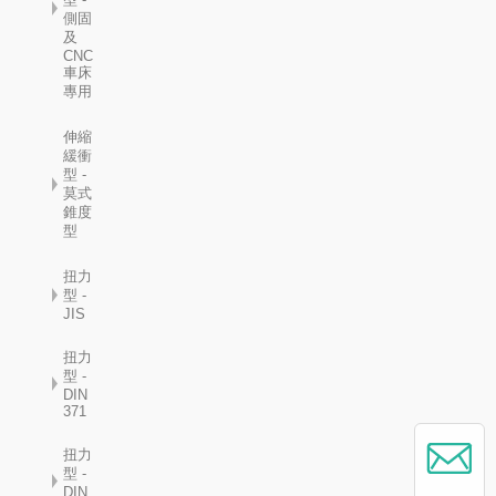
側固
及
CNC
車床
專用
伸縮
緩衝
型 -
莫式
錐度
型
扭力
型 -
JIS
扭力
型 -
DIN
371
扭力
型 -
DIN