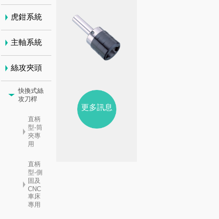
虎鉗系統
主軸系統
絲攻夾頭
快換式絲
攻刀桿
更多訊息
直柄
型-筒
夾專
用
直柄
型-側
固及
CNC
車床
專用