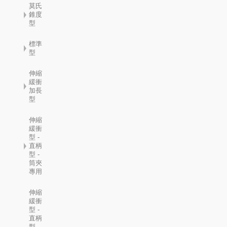
莫氏
錐度
型
標準
型
伸縮
緩衝
加長
型
伸縮
緩衝
型 -
直柄
型 -
筒夾
專用
伸縮
緩衝
型 -
直柄
型 -