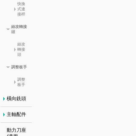
快換
式連
接桿
絲攻轉接
頭
絲攻
轉接
頭
調整板手
調整
板手
橫向銑頭
主軸配件
動力刀座