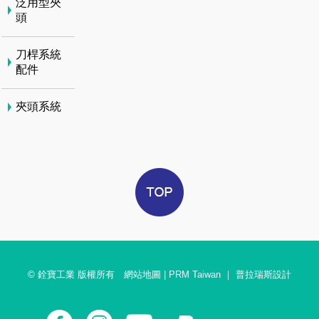
泛用型夾
頭
刀桿系統
配件
夾頭系統
© 銓寶工業 版權所有
網站地圖
|
PRM Taiwan
｜
普拉瑞斯設計