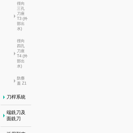
徑向
三孔
刀座
T3 (外
部出
水)
徑向
四孔
刀座
T4 (外
部出
水)
防塵
蓋 Z1
刀桿系統
端銑刀及
面銑刀