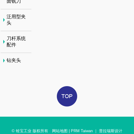
面铣刀
泛用型夹
头
刀杆系统
配件
钻夹头
© 铨宝工业 版权所有
网站地图
|
PRM Taiwan
｜
普拉瑞斯设计