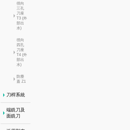
徑向
三孔
刀座
T3 (外
部出
水)
徑向
四孔
刀座
T4 (外
部出
水)
防塵
蓋 Z1
刀桿系統
端銑刀及
面銑刀