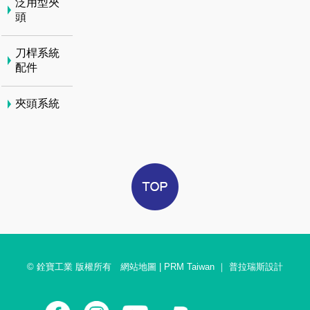
泛用型夾
頭
刀桿系統
配件
夾頭系統
© 銓寶工業 版權所有
網站地圖
|
PRM Taiwan
｜
普拉瑞斯設計