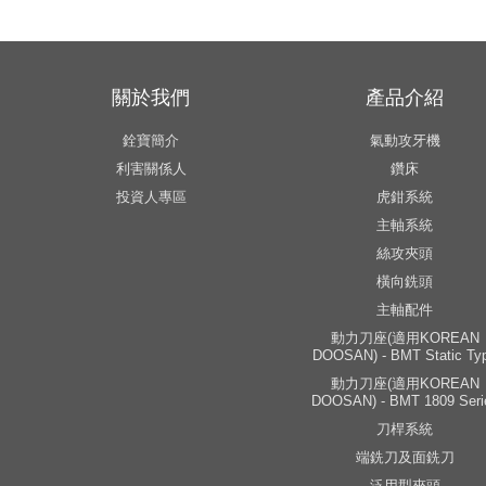
關於我們
產品介紹
銓寶簡介
氣動攻牙機
利害關係人
鑽床
投資人專區
虎鉗系統
主軸系統
絲攻夾頭
橫向銑頭
主軸配件
動力刀座(適用KOREAN
DOOSAN) - BMT Static Ty
動力刀座(適用KOREAN
DOOSAN) - BMT 1809 Seri
刀桿系統
端銑刀及面銑刀
泛用型夾頭