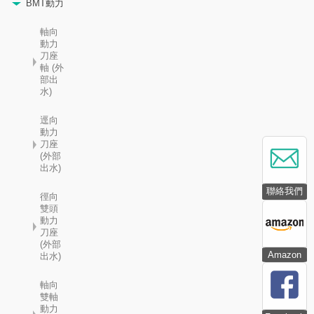
BMT動力
軸向
動力
刀座
軸 (外
部出
水)
逕向
動力
刀座
(外部
出水)
聯絡我們
徑向
雙頭
動力
刀座
(外部
Amazon
出水)
軸向
雙軸
動力