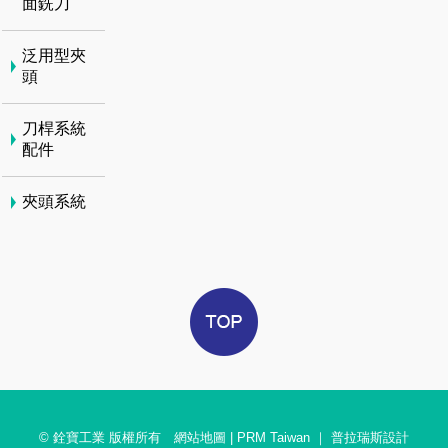
面銑刀
泛用型夾
頭
刀桿系統
配件
夾頭系統
© 銓寶工業 版權所有
網站地圖
|
PRM Taiwan
｜
普拉瑞斯設計