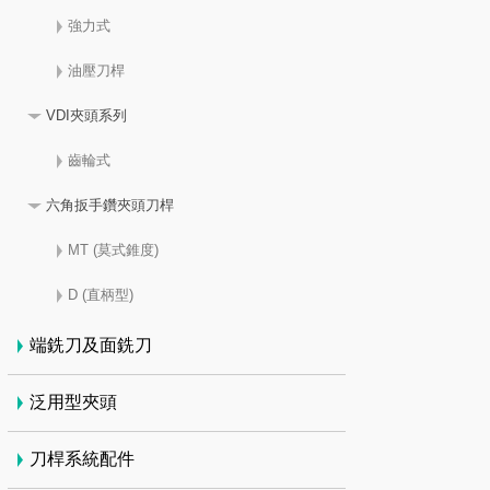
強力式
油壓刀桿
VDI夾頭系列
齒輪式
六角扳手鑽夾頭刀桿
MT (莫式錐度)
D (直柄型)
端銑刀及面銑刀
泛用型夾頭
刀桿系統配件