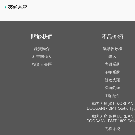
夾頭系統
關於我們
產品介紹
銓寶簡介
氣動攻牙機
利害關係人
鑽床
投資人專區
虎鉗系統
主軸系統
絲攻夾頭
橫向銑頭
主軸配件
動力刀座(適用KOREAN
DOOSAN) - BMT Static Ty
動力刀座(適用KOREAN
DOOSAN) - BMT 1809 Seri
刀桿系統