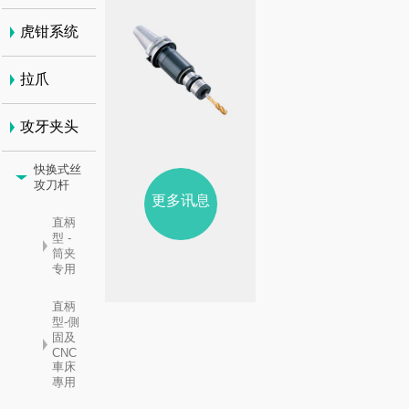
虎钳系统
拉爪
攻牙夹头
快换式丝
攻刀杆
更多讯息
直柄
型 -
筒夹
专用
直柄
型-側
固及
CNC
車床
專用