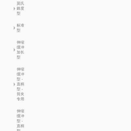
莫氏
錐度
型
标准
型
伸缩
缓冲
加长
型
伸缩
缓冲
型 -
直柄
型 -
筒夹
专用
伸缩
缓冲
型 -
直柄
型 -