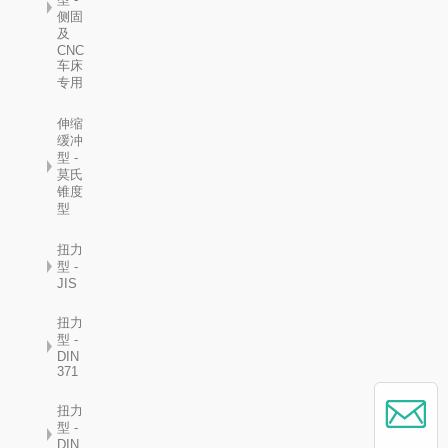
侧固
及
CNC
车床
专用
伸缩
缓冲
型 -
莫氏
锥度
型
扭力
型 -
JIS
扭力
型 -
DIN
371
扭力
型 -
DIN