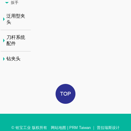
扳手
泛用型夹
头
刀杆系统
配件
钻夹头
© 铨宝工业 版权所有
网站地图
|
PRM Taiwan
｜
普拉瑞斯设计