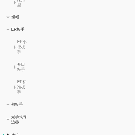
HSK
型
螺帽
ER板手
ER小
径板
手
开口
板手
ER标
准板
手
勾板手
光学式寻
边器