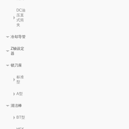
DC油
压直
式筒
夹
冷却导管
Z轴设定
器
锁刀座
标准
型
A型
清洁棒
BT型