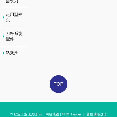
面铣刀
泛用型夹
头
刀杆系统
配件
钻夹头
© 铨宝工业 版权所有
网站地图
|
PRM Taiwan
｜
普拉瑞斯设计