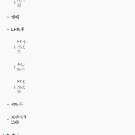
HSK
型
螺帽
ER板手
ER小
径板
手
开口
板手
ER标
准板
手
勾板手
光学式寻
边器