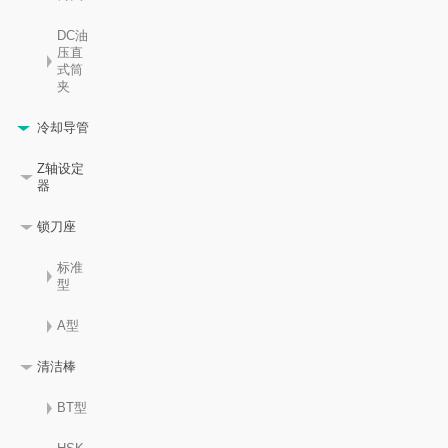
DC油
压直
式筒
夹
冷却导管
Z轴设定
器
锁刀座
标准
型
A型
清洁棒
BT型