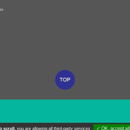
es
 scroll,
you are allowing all third-party services
✓ OK, accept all