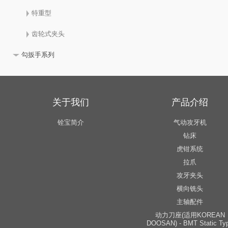
特重型
齿轮式夹头
勾扳手系列
关于我们
产品介绍
铨宝简介
气动攻牙机
钻床
虎钳系统
拉爪
攻牙夹头
横向铣头
主轴配件
动力刀座(适用KOREAN
DOOSAN) - BMT Static Ty