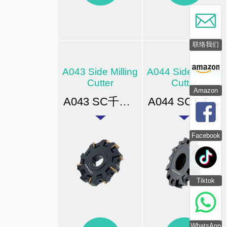
联络我们
A043 Side Milling
A044 Side Milling
Cutter
Cutter
Amazon
A043 SC千鳥型倒銑刀
A044 SCT T型侧铣刀
Facebook
Tiktok
WhatsApp