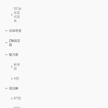
DC油
压直
式筒
夹
冷却导管
Z轴设定
器
锁刀座
标准
型
A型
清洁棒
BT型