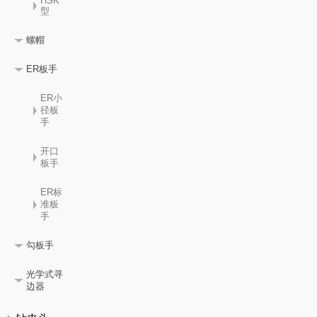
HSK
型
螺帽
ER板手
ER小
径板
手
开口
板手
ER标
准板
手
勾板手
光学式寻
边器