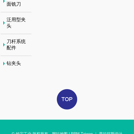
面铣刀
泛用型夹
头
刀杆系统
配件
钻夹头
© 铨宝工业 版权所有
网站地图
|
PRM Taiwan
｜
普拉瑞斯设计