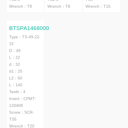
Wrench：T8
Wrench：T8
Wrench：T15
BTSPA1468000
Type：TS-49-22-
32
D：49
L：22
d：32
d1：25
L2：60
L：140
Teeth：4
Insert：CPMT-
120408
Screw：SCR-
TS5
Wrench：T20