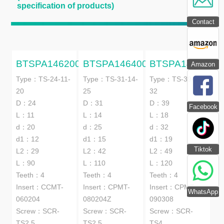
specification of products)
Contact
BTSPA1462000
BTSPA1464000
BTSPA1466000
Amazon
Type：TS-24-11-
Type：TS-31-14-
Type：TS-39-18-
20
25
32
D：24
D：31
D：39
Facebook
L：11
L：14
L：18
d：20
d：25
d：32
d1：12
d1：15
d1：19
Tiktok
L2：29
L2：42
L2：49
L：90
L：110
L：120
Teeth：4
Teeth：4
Teeth：4
Insert：CCMT-
Insert：CPMT-
Insert：CPMT-
WhatsApp
060204
080204Z
090308
Screw：SCR-
Screw：SCR-
Screw：SCR-
TS2.5
TS2.5
TS4