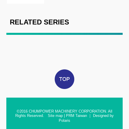
RELATED SERIES
©2016
CHUMPOWER MACHINERY CORPORATION. All
Rights Reserved.
Site map
|
PRM Taiwan
｜
Designed by
Polaris